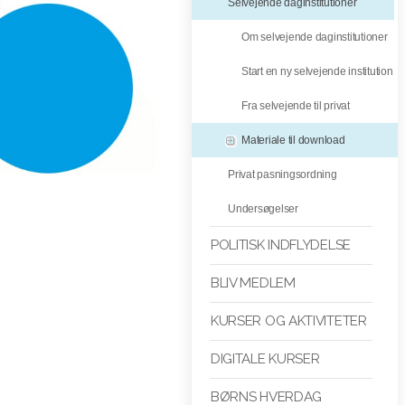
Selvejende daginstitutioner
Om selvejende daginstitutioner
Start en ny selvejende institution
Fra selvejende til privat
Materiale til download
Privat pasningsordning
Undersøgelser
POLITISK INDFLYDELSE
BLIV MEDLEM
KURSER OG AKTIVITETER
DIGITALE KURSER
BØRNS HVERDAG