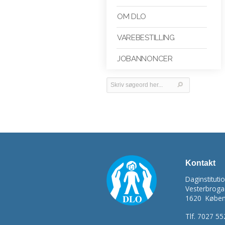
OM DLO
VAREBESTILLING
JOBANNONCER
Kontakt
Daginstitut
Vesterbroga
1620
Køben
Tlf.
7027 55