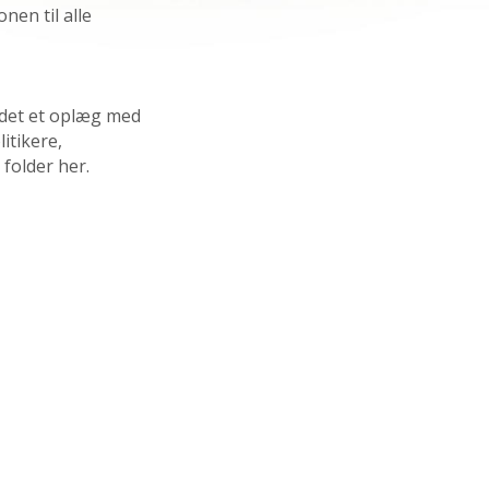
nen til alle
det et oplæg med
itikere,
folder her.