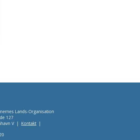
ionernes Lands-Organisation
de 127
havn V
|
Kontakt
|
20