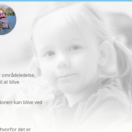
 områdeledelse,
l at blive
tionen kan blive ved
hvorfor det er